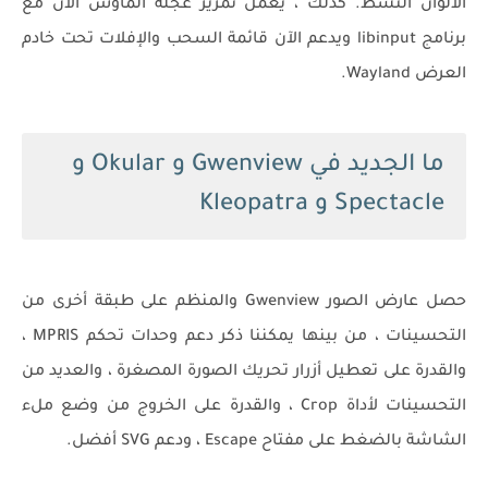
الألوان النشط. كذلك ، يعمل تمرير عجلة الماوس الآن مع
برنامج libinput ويدعم الآن قائمة السحب والإفلات تحت خادم
العرض Wayland.
ما الجديد في Gwenview و Okular و
Spectacle و Kleopatra
حصل عارض الصور Gwenview والمنظم على طبقة أخرى من
التحسينات ، من بينها يمكننا ذكر دعم وحدات تحكم MPRIS ،
والقدرة على تعطيل أزرار تحريك الصورة المصغرة ، والعديد من
التحسينات لأداة Crop ، والقدرة على الخروج من وضع ملء
الشاشة بالضغط على مفتاح Escape ، ودعم SVG أفضل.