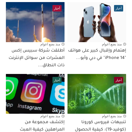
أخبار
أخبار
منذ بضع اعوام
منذ بضع اعوام
إهتمام وإقبال كبير على هواتف
أطلقت شركة سبيس إكس
"iPhone 14" في دبي وأبو...
العشرات من سواتل الإنترنت
ذات النطاق...
أخبار
أخبار
منذ بضع اعوام
منذ بضع اعوام
تنبيهات فيروس كورونا
إكتشف مجموعة من
(كوفيد-19): كيفية الحصول
المراهقين كيفية العبث