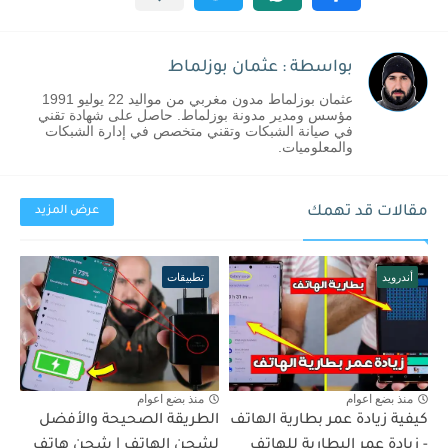
بواسطة : عثمان بوزلماط
عثمان بوزلماط مدون مغربي من مواليد 22 يوليو 1991
مؤسس ومدير مدونة بوزلماط. حاصل على شهادة تقني
في صيانة الشبكات وتقني متخصص في إدارة الشبكات
والمعلوميات.
مقالات قد تهمك
عرض المزيد
أندرويد
تطبيقات
منذ بضع اعوام
منذ بضع اعوام
كيفية زيادة عمر بطارية الهاتف
الطريقة الصحيحة والأفضل
- زيادة عمر البطارية للهاتف
لشحن الهاتف | شحن هاتف