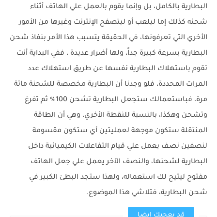
البطارية بالكامل، بل وإنما يقوم بالعمل علي الهاتف أثناء
شحنه كذلك إما ليلعب أو ليتصفح الإنترنت وغيرها من الأمور
الأخري التي تعرفونها، في الحقيقة يتسبب هذا الأمر بنفاذ شحن
البطارية بسرعة كبيرة جداً، ولها أضرار عديدة ، ففي البداية أنت
تقوم باستهلاك البطارية نفسها عن طريق استهلاك عدد
المرات المحددة، فلو وجدنا أن البطارية مخصصة للشحنة مائة
مرة، فباستعمالك ستجعل البطارية تشحن 100% ثم تفرغ
وتشحن وهكذا، بالنسبة للنقطة الأخري، وهي أن الطاقة
المنتقلة ستكون موجهة لعمليتين أي ستكون مقسومة
لنصفين نصف يعمل علي قيام التفاعلات الكيميائية داخل
البطارية لشحنها، والنصف الآخر يعمل علي جعل الهاتف
مفتوح ليتيح لك استعماله، ولهذا ستجد البطئ الكبير في
شحن البطارية، فتلاشي هذا الموضوع.
قد يعجبك ايضا