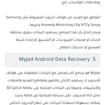
وملاحظات الواتساب، إلخ.
التوافق مع العديد من هواتف اندرويد المعروفة مثل Samsung
وSony وHTC وLG وMotorola وHuawei وغيرها.
ويجدر الذكر بأن هذا البرنامج يستعيد البيانات بطرق مختلفة:
الحذف أو هجمات الفيروسات أو التنسيق أو إعادة ضبط
المصنع أو تحديثات النظام.
5. MyJad Android Data Recovery
MyJad هو برنامج آخر يتعامل مع البيانات المفقودة على هواتف
الإندرويد إذ يستعيد الأغاني والصور ومقاطع الفيديو والملفات
والأرشيفات وغيرها من البيانات المخزنة على بطاقة الذاكرة SD
داخل أداة الإندرويد. لكن نسخته المجانية غير كاملة بحيث
يمكنك بسهولة استعادة البيانات على جهاز الإندرويد الخاص