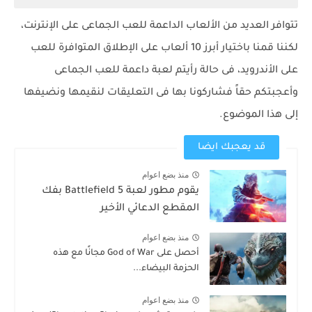
تتوافر العديد من الألعاب الداعمة للعب الجماعى على الإنترنت،
لكننا قمنا باختيار أبرز 10 ألعاب على الإطلاق المتوافرة للعب
على الأندرويد، فى حالة رأيتم لعبة داعمة للعب الجماعى
وأعجبتكم حقاً فشاركونا بها فى التعليقات لنقيمها ونضيفها
إلى هذا الموضوع.
قد يعجبك ايضا
منذ بضع اعوام
يقوم مطور لعبة Battlefield 5 بفك
المقطع الدعائي الأخير
منذ بضع اعوام
أحصل على God of War مجانًا مع هذه
الحزمة البيضاء...
منذ بضع اعوام