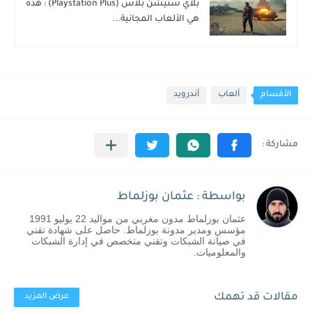
بلاي ستيشن بلاس (Playstation Plus) : هذه
هي الألعاب المجانية...
الأقسام
ألعاب
أندرويد
بواسطة : عثمان بوزلماط
عثمان بوزلماط مدون مغربي من مواليد 22 يوليو 1991
مؤسس ومدير مدونة بوزلماط. حاصل على شهادة تقني
في صيانة الشبكات وتقني متخصص في إدارة الشبكات
والمعلوميات.
مقالات قد تهمك
عرض المزيد