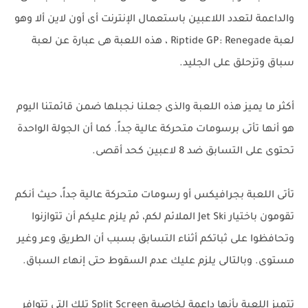
والداعمة لتعدد اللاعبين باستعمال الإنترنت أى أون لاين ألا وهو
لعبة Riptide GP: Renegade ، هذه اللعبة هى عبارة عن لعبة
سباق وتزحلق على الجليد.
أكثر ما يميز هذه اللعبة والذى جعلنا نجبلها ضمن قائمتنا اليوم
هو أنها تأتى برسومات متحركة عالية جداً. كما أن الجولة الواحدة
تحتوى على التسابق ضد 8 لاعبين كحد أقصى.
تأتى اللعبة بجرافيكس أو رسومات متحركة عالية جداً، حيث أنكم
تقومون باختيار Jet Ski الملائم لكم، ثم يلزم عليكم أن تتوازنوا
وتحافظوا على ثباتكم أثناء التسابق بسبب أن الطريق وعر وغير
مستوى. وبالتالى يلزم عليك عدم السقوط حتى إنهاء السباق.
تتميز اللعبة بأنها داعمة لخاصية Split Screen تلك التى تتوافر