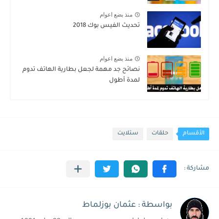
منذ بضع اعوام
تحديث الفيس بوك 2018
منذ بضع اعوام
نصائح جد مهمة لجعل بطارية الهاتف تدوم
لمدة أطول
الأقسام
حلقات
ستلايت
بواسطة : عثمان بوزلماط