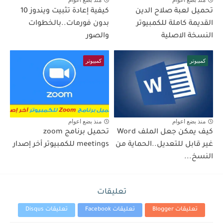
منذ بضع اعوام
منذ بضع اعوام
تحميل لعبة صلاح الدين
كيفية إعادة تثبيت ويندوز 10
القديمة كاملة للكمبيوتر
بدون فورمات..بالخطوات
النسخة الاصلية
والصور
كمبيوتر
كمبيوتر
منذ بضع اعوام
منذ بضع اعوام
كيف يمكن جعل الملف Word
تحميل برنامج zoom
غير قابل للتعديل..الحماية من
meetings للكمبيوتر أخر إصدار
النسخ...
تعليقات
تعليقات Blogger
تعليقات Facebook
تعليقات Disqus