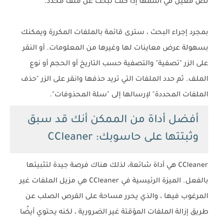
نص معين في اسمها إذا كنت تبحث عن ملف محدد.
بمجرد إجراء البحث ، سترى قائمة بالملفات المكررة ويمكنك
بسهولة عرض معاينات لها وغيرها من المعلومات. أو النقر
على الزر "تصفية" والتصفية حسب التاريخ أو الحجم أو نوع
الملف. ثم حدد الملفات التي تريد حذفها وانقر على الزر "حذف
الملفات المحددة" لإرسالها إلى "سلة المحذوفات".
أفضل أداة من الممكن أنك قد سبق
وثبتتها على حاسوبك: CCleaner
CCleaner هي أداة شائعة، لذلك هناك فرصة جيدة لتثبيتها
بالفعل. الميزة الرئيسية في CCleaner هي مزيل الملفات غير
المرغوب فيها ، والذي يحرر مساحة على القرص الصلب عن
طريق إزالة الملفات المؤقتة غير الضرورية ، لكنه يحتوي أيضًا