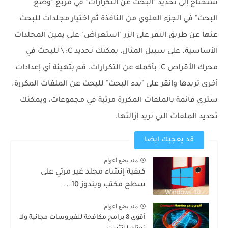
ستحتاج إلى تحديد "البحث عن التكرارات" في مربع "وضع
البحث" في الجزء العلوي من النافذة ثم اختيار مجلدات للبحث
عنها عن طريق النقر على الزر "استعراض" على يمين المجلدات
الأساسية. على سبيل المثال، يمكنك تحديد C: \ للبحث في
محرك الأقراص C: بأكمله عن التكرارات. قم بتهيئة أي إعدادات
أخرى تريدها وانقر على "بدء البحث" للبحث عن الملفات المكررة.
سترى قائمة بالملفات المكررة مرتبة في مجموعات، ويمكنك
تحديد الملفات التي تريد إزالتها.
قد يعجبك ايضا
منذ بضع اعوام
كيفية إنشاء مجلد غير مرئي على
سطح مكتب ويندوز 10...
منذ بضع اعوام
أقوى 8 برامج مكافحة للفيروسات مجانية ولا