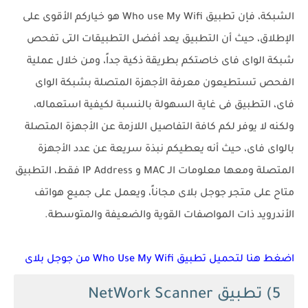
الشبكة، فإن تطبيق Who use My Wifi هو خياركم الأقوى على
الإطلاق، حيث أن التطبيق يعد أفضل التطبيقات التى تفحص
شبكة الواى فاى خاصتكم بطريقة ذكية جداً، ومن خلال عملية
الفحص تستطيعون معرفة الأجهزة المتصلة بشبكة الواى
فاى، التطبيق فى غاية السهولة بالنسبة لكيفية استعماله،
ولكنه لا يوفر لكم كافة التفاصيل اللازمة عن الأجهزة المتصلة
بالواى فاى، حيث أنه يعطيكم نبذة سريعة عن عدد الأجهزة
المتصلة ومعها معلومات الـ MAC و IP Address فقط، التطبيق
متاح على متجر جوجل بلاى مجاناً، ويعمل على جميع هواتف
الأندرويد ذات المواصفات القوية والضعيفة والمتوسطة.
اضغط هنا لتحميل تطبيق Who Use My Wifi من جوجل بلاى
5) تطبيق NetWork Scanner