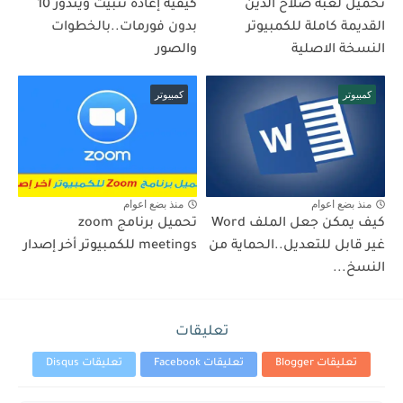
تحميل لعبة صلاح الدين
كيفية إعادة تثبيت ويندوز 10
القديمة كاملة للكمبيوتر
بدون فورمات..بالخطوات
النسخة الاصلية
والصور
كمبيوتر
كمبيوتر
منذ بضع اعوام
منذ بضع اعوام
كيف يمكن جعل الملف Word
تحميل برنامج zoom
غير قابل للتعديل..الحماية من
meetings للكمبيوتر أخر إصدار
النسخ...
تعليقات
تعليقات Blogger
تعليقات Facebook
تعليقات Disqus