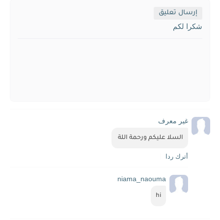
إرسال تعليق
شكرا لكم
غير معرف
السلا عليكم ورحمة اللة 
أترك ردا
niama_naouma
hi