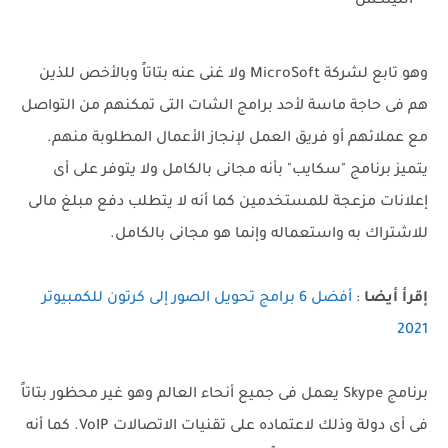
اللينكس
وهو تابع لشركة MicroSoft ولا غنى عنه بتاتاً وبالأخص للذين
هم فى حاجة ماسة لأحد برامج الشات التى تمكنهم من التواصل
مع عملائهم أو فريق العمل لإنجاز الأعمال المطلوبة منهم.
يتميز برنامج "سكايب" بأنه مجانى بالكامل ولا يتوفر على أى
إعلانات مزعجة للمستخدمين كما أنه لا يتطلب دفع مبلغ مالى
للاشتراك به واستعماله وإنما هو مجانى بالكامل.
إقرأ أيضا
:
أفضل 6 برامج تحويل الصور إلى كرتون للكمبيوتر
2021
برنامج Skype يعمل فى جميع أنحاء العالم وهو غير محظور بتاتاً
فى أى دولة وذلك لاعتماده على تقنيات الاتصالات VoIP. كما أنه