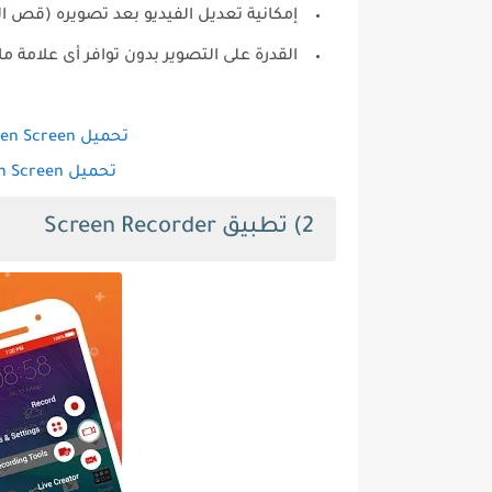
إمكانية تعديل الفيديو بعد تصويره (قص ا
القدرة على التصوير بدون توافر أى علامة ما
تحميل Mobizen Screen آخر إصدار - متجر جوجل بلاى
تحميل Mobizen Screen برابط مباشر - ملف APK
2) تطبيق Screen Recorder