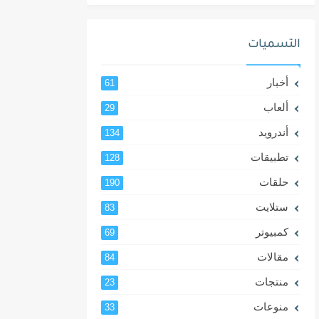
التسميات
أخبار
61
ألعاب
29
أندرويد
134
تطبيقات
128
حلقات
190
ستلايت
83
كمبيوتر
69
مقالات
84
منتجات
23
منوعات
33