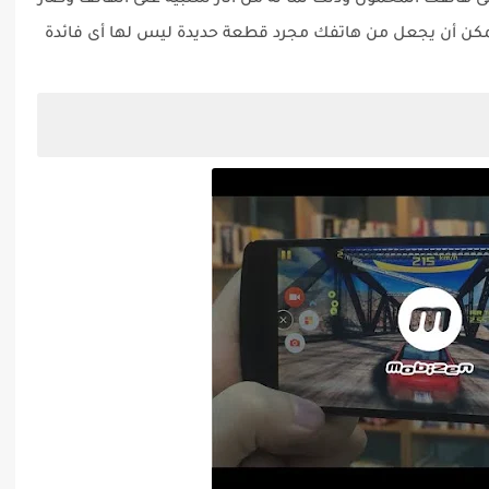
 ولكن للأسف قد لا ترغب فى تثبيت Root على هاتفك المحمول وذلك لما له من أثار سلبية على الهاتف وضارٌ
الممكن أن يجعل من هاتفك مجرد قطعة حديدة ليس لها أى فائدة