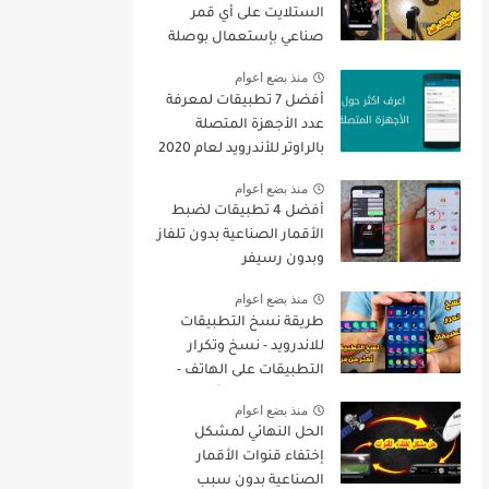
الستلايت على أي قمر
صناعي بإستعمال بوصلة
الهاتف فقط + تنزيل جميع
منذ بضع اعوام
القنوات
أفضل 7 تطبيقات لمعرفة
عدد الأجهزة المتصلة
بالراوتر للأندرويد لعام 2020
منذ بضع اعوام
أفضل 4 تطبيقات لضبط
الأقمار الصناعية بدون تلفاز
وبدون رسيفر
منذ بضع اعوام
طريقة نسخ التطبيقات
للاندرويد - نسخ وتكرار
التطبيقات على الهاتف -
نسخ التطبيقات أكثر من
منذ بضع اعوام
مرة
الحل النهائي لمشكل
إختفاء قنوات الأقمار
الصناعية بدون سبب