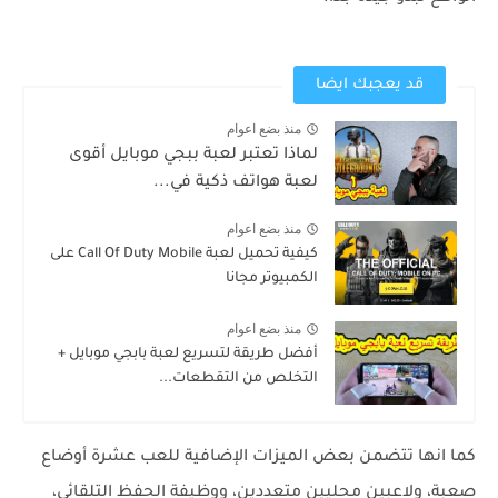
قد يعجبك ايضا
منذ بضع اعوام
لماذا تعتبر لعبة ببجي موبايل أقوى
لعبة هواتف ذكية في...
منذ بضع اعوام
كيفية تحميل لعبة Call Of Duty Mobile على
الكمبيوتر مجانا
منذ بضع اعوام
أفضل طريقة لتسريع لعبة بابجي موبايل +
التخلص من التقطعات...
كما انها تتضمن بعض الميزات الإضافية للعب عشرة أوضاع
صعبة، ولاعبين محليين متعددين، ووظيفة الحفظ التلقائي،