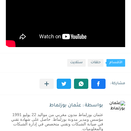
الأقسام
حلقات
ستلايت
بواسطة : عثمان بوزلماط
عثمان بوزلماط مدون مغربي من مواليد 22 يوليو 1991
مؤسس ومدير مدونة بوزلماط. حاصل على شهادة تقني
في صيانة الشبكات وتقني متخصص في إدارة الشبكات
والمعلوميات.